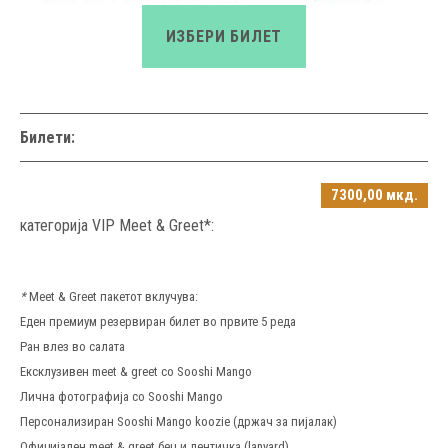
ИЗБЕРИ БИЛЕТ
Билети:
7300,00 мкд.
категорија VIP Meet & Greet*:
*
Meet & Greet пакетот вклучува:
Еден премиум резервиран билет во првите 5 реда
Ран влез во салата
PREVIOUS
NEX
Ексклузивен meet & greet со Sooshi Mango
Лична фотографија со Sooshi Mango
Персонализиран Sooshi Mango koozie (држач за пијалак)
Официјален meet & greet беџ и лентичка (lanyard)